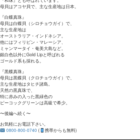
『和珠』とも呼ばれています。
母貝はアコヤ貝で、主な生産地は日本。
『白蝶真珠』
母貝は白蝶貝（シロチョウガイ）で、
主な生産地は
オーストラリア・インドネシア。
他にはフィリピン・マレーシア、
ミャンマータイ・奄美大島など。
銀白色以外にGold Lipと呼ばれる
ゴールド系も採れる。
『黒蝶真珠』
母貝は黒蝶貝（クロチョウガイ）で、
主な生産地はタヒチ諸島。
天然の黒真珠で、
特に赤みの入った黒緑色の
ピーコックグリーンは高級で希少。
〜後編へ続く〜
お気軽にお電話下さい。
0800-800-0740
(
携帯からも無料)