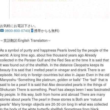
お気軽にお電話下さい。
0800-800-0740
(
携帯からも無料)
～英語翻訳/English Translation～
As a symbol of purity and happiness Pearls loved by the people of the
world. A long time ago, about five thousand years ago Already
collected in the Persian Gulf and the Red Sea at the time It is said that
it was found out of the shellfish. In the distance Cleopatra keeps its
beauty It is said that I melted pearl in vinegar and drank There is an
episode. Not only in foreign countries but also in Japan Even in the old
Manyoshu “Something like platinum, golden or balls” The “ball” that is
said to be a pearl It is said that Also decorated pearls in the things of
Shokurain There is something. Pearl has always been I was fascinated
by people. In this way, both from home and abroad There are many
stories about pearls The pearl in these stories is Both are “natural
pearls” Many foreign objects are 20-30 cm long In what was collected
in the body of the white butterfly shellfish Sometimes from black