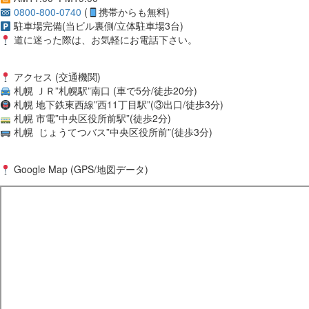
0800-800-0740
(
携帯からも無料)
駐車場完備(当ビル裏側/立体駐車場3台)
道に迷った際は、お気軽にお電話下さい。
アクセス (交通機関)
札幌 ＪＲ”札幌駅”南口 (車で5分/徒歩20分)
札幌 地下鉄東西線”西11丁目駅”(③出口/徒歩3分)
札幌 市電”中央区役所前駅”(徒歩2分)
札幌 じょうてつバス”中央区役所前”(徒歩3分)
Google Map (GPS/地図データ)