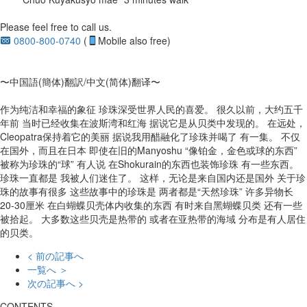
Please feel free to call us.
0800-800-0740
(
Mobile also free)
〜中国語(簡体)翻訳/中文(简体)翻译〜
作为纯洁和幸福的象征 珍珠深受世界人民的喜爱。 很久以前，大约五千
年前 当时已经收集在波斯湾和红海 据说它是从贝类中发现的。 在远处，
Cleopatra保持着它的美丽 据说我用醋融化了珍珠并喝了 有一集。 不仅
在国外，而且在日本 即使在旧的Manyoshu “像铂金，金色或球的东西”
被称为珍珠的“球” 有人说 在Shokurain的东西也装饰珍珠 有一些东西。
珍珠一直都是 我被人们迷住了。 这样，无论是来自国内还是国外 关于珍
珠的故事有很多 这些故事中的珍珠是 两者都是“天然珍珠” 许多异物长
20-30厘米 在白蝴蝶贝壳体内收集的东西 有时来自黑蝴蝶贝类 还有一些
被拾起。 大多数这些贝壳是热带的 或者在亚热带的海域 分布是有人居住
的贝类。
< 前の記事へ
一覧へ ＞
次の記事へ >
CONTENTS