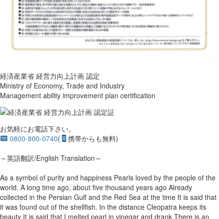
経済産業省 経営力向上計画 認定
Ministry of Economy, Trade and Industry
Management ability improvement plan certification
お気軽にお電話下さい。
0800-800-0740
(
携帯からも無料)
～英語翻訳/English Translation～
As a symbol of purity and happiness Pearls loved by the people of the
world. A long time ago, about five thousand years ago Already
collected in the Persian Gulf and the Red Sea at the time It is said that
it was found out of the shellfish. In the distance Cleopatra keeps its
beauty It is said that I melted pearl in vinegar and drank There is an