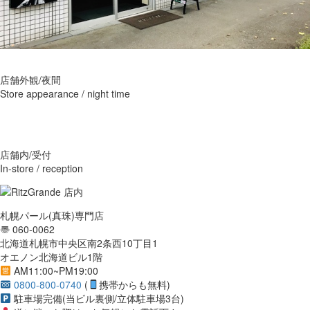
店舗外観/夜間
Store appearance / night time
店舗内/受付
In-store / reception
札幌パール(真珠)専門店
〠 060-0062
北海道札幌市中央区南2条西10丁目1
オエノン北海道ビル1階
AM11:00~PM19:00
0800-800-0740
(
携帯からも無料)
駐車場完備(当ビル裏側/立体駐車場3台)