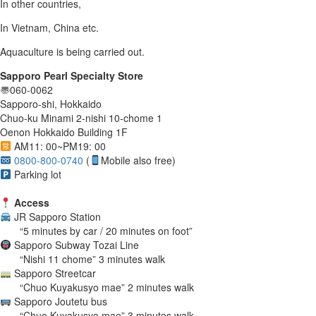
In other countries,
In Vietnam, China etc.
Aquaculture is being carried out.
Sapporo Pearl Specialty Store
〠060-0062
Sapporo-shi, Hokkaido
Chuo-ku Minami 2-nishi 10-chome 1
Oenon Hokkaido Building 1F
AM11: 00~PM19: 00
0800-800-0740
(
Mobile also free)
Parking lot
Access
JR Sapporo Station
“5 minutes by car / 20 minutes on foot”
Sapporo Subway Tozai Line
“Nishi 11 chome” 3 minutes walk
Sapporo Streetcar
“Chuo Kuyakusyo mae” 2 minutes walk
Sapporo Joutetu bus
“Chuo Kuyakusyo mae” 3 minutes walk