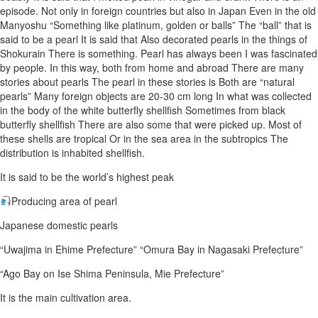
episode. Not only in foreign countries but also in Japan Even in the old
Manyoshu “Something like platinum, golden or balls” The “ball” that is
said to be a pearl It is said that Also decorated pearls in the things of
Shokurain There is something. Pearl has always been I was fascinated
by people. In this way, both from home and abroad There are many
stories about pearls The pearl in these stories is Both are “natural
pearls” Many foreign objects are 20-30 cm long In what was collected
in the body of the white butterfly shellfish Sometimes from black
butterfly shellfish There are also some that were picked up. Most of
these shells are tropical Or in the sea area in the subtropics The
distribution is inhabited shellfish.
It is said to be the world’s highest peak
Producing area of ​​pearl
Japanese domestic pearls
“Uwajima in Ehime Prefecture” “Omura Bay in Nagasaki Prefecture”
“Ago Bay on Ise Shima Peninsula, Mie Prefecture”
It is the main cultivation area.