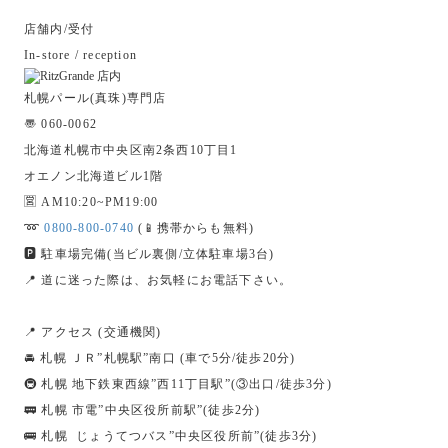
店舗内/受付
In-store / reception
札幌パール(真珠)専門店
〠 060-0062
北海道札幌市中央区南2条西10丁目1
オエノン北海道ビル1階
🈺 AM10:20~PM19:00
➿
0800-800-0740
(📱携帯からも無料)
🅿️ 駐車場完備(当ビル裏側/立体駐車場3台)
📍 道に迷った際は、お気軽にお電話下さい。
📍 アクセス (交通機関)
🚘 札幌 ＪＲ”札幌駅”南口 (車で5分/徒歩20分)
🚇 札幌 地下鉄東西線”西11丁目駅”(③出口/徒歩3分)
🚃 札幌 市電”中央区役所前駅”(徒歩2分)
🚌 札幌 じょうてつバス”中央区役所前”(徒歩3分)