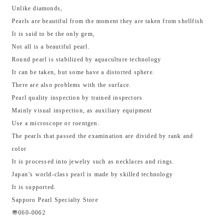
Unlike diamonds,
Pearls are beautiful from the moment they are taken from shellfish
It is said to be the only gem,
Not all is a beautiful pearl.
Round pearl is stabilized by aquaculture technology
It can be taken, but some have a distorted sphere.
There are also problems with the surface.
Pearl quality inspection by trained inspectors
Mainly visual inspection, as auxiliary equipment
Use a microscope or roentgen.
The pearls that passed the examination are divided by rank and
color
It is processed into jewelry such as necklaces and rings.
Japan’s world-class pearl is made by skilled technology
It is supported.
Sapporo Pearl Specialty Store
〠060-0062