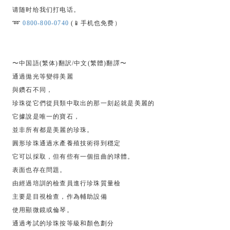
请随时给我们打电话。
➿
0800-800-0740
(📱手机也免费）
〜中国語(繁体)翻訳/中文(繁體)翻譯〜
通過拋光等變得美麗
與鑽石不同，
珍珠從它們從貝類中取出的那一刻起就是美麗的
它據說是唯一的寶石，
並非所有都是美麗的珍珠。
圓形珍珠通過水產養殖技術得到穩定
它可以採取，但有些有一個扭曲的球體。
表面也存在問題。
由經過培訓的檢查員進行珍珠質量檢
主要是目視檢查，作為輔助設備
使用顯微鏡或倫琴。
通過考試的珍珠按等級和顏色劃分