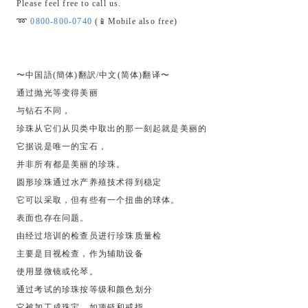
Please feel free to call us.
➿
0800-800-0740
(📱Mobile also free)
〜中国語(簡体)翻訳/中文(简体)翻译〜
通过抛光等变得美丽
与钻石不同，
珍珠从它们从贝类中取出的那一刻起就是美丽的
它据说是唯一的宝石，
并非所有都是美丽的珍珠。
圆形珍珠通过水产养殖技术得到稳定
它可以采取，但有些有一个扭曲的球体。
表面也存在问题。
由经过培训的检查员进行珍珠质量检
主要是目视检查，作为辅助设备
使用显微镜或伦琴。
通过考试的珍珠按等级和颜色划分
它被加工成珠宝，如项链和戒指。