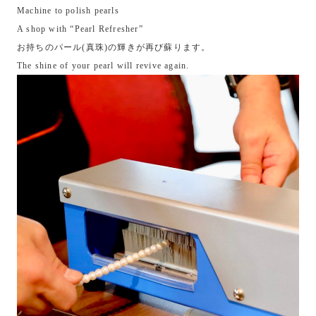
Machine to polish pearls
A shop with “Pearl Refresher”
お持ちのパール(真珠)の輝きが再び蘇ります。
The shine of your pearl will revive again.