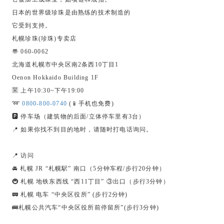
日本的世界级珍珠是由熟练的技术制造的
它受到支持。
札幌珍珠(珍珠)专卖店
〠 060-0062
北海道札幌市中央区南2条西10丁目1
Oenon Hokkaido Building 1F
🈺 上午10:30~下午19:00
➿
0800-800-0740
(📱手机也免费)
🅿️ 停车场（建筑物的后面/立体停车里有3台）
📍 如果你找不到目的地时，请随时打电话询问。
📍 访问
🚘 札幌 JR “札幌駅” 南口（5分钟车程/步行20分钟）
🚇 札幌 地铁东西线 “西11丁目” ③出口（步行3分钟）
🚃 札幌 电车 “中央区役所” (步行2分钟)
🚌札幌公共汽车“中央区役所前停留所”(步行3分钟)