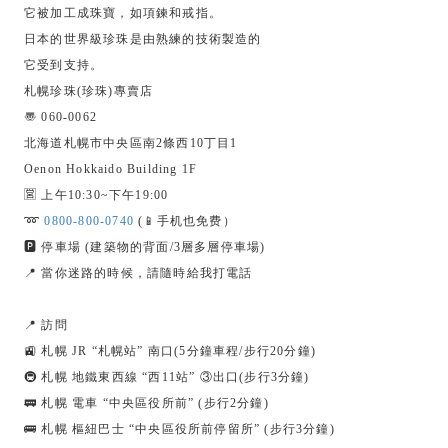
它被加工成珠寶，如項鍊和戒指。
日本的世界級珍珠是由熟練的技術製造的
它受到支持。
札幌珍珠(珍珠)專賣店
〠 060-0062
北海道札幌市中央區南2條西10丁目1
Oenon Hokkaido Building 1F
🈺 上午10:30~下午19:00
➿
0800-800-0740
(📱手机也免费）
🅿️ 停車場 (建築物的背面/3層多層停車場)
📍 當你迷路的時候，請隨時給我打電話
📍 訪問
🚉 札幌 JR “札幌站” 南口(5分鐘車程/步行20分鐘)
🚇 札幌 地鐵東西線 “西11站” ③出口(步行3分鐘)
🚃 札幌 電車 “中央區役所前” (步行2分鐘)
🚌 札幌 樞紐巴士 “中央區役所前停留所” (步行3分鐘)