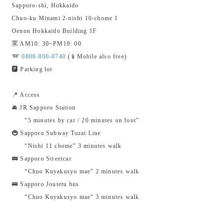
Sapporo-shi, Hokkaido
Chuo-ku Minami 2-nishi 10-chome 1
Oenon Hokkaido Building 1F
🈺 AM10: 30~PM19: 00
➿
0800-800-0740
(📱Mobile also free)
🅿️ Parking lot
📍 Access
🚘 JR Sapporo Station
“5 minutes by car / 20 minutes on foot”
🚇 Sapporo Subway Tozai Line
“Nishi 11 chome” 3 minutes walk
🚃 Sapporo Streetcar
“Chuo Kuyakusyo mae” 2 minutes walk
🚌 Sapporo Joutetu bus
“Chuo Kuyakusyo mae” 3 minutes walk