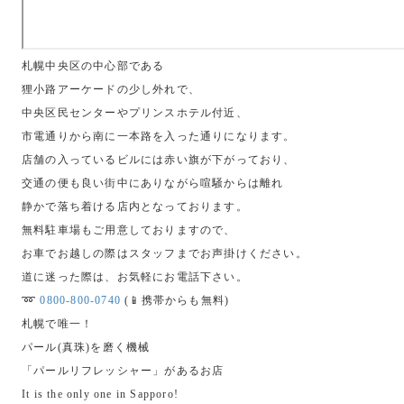
札幌中央区の中心部である
狸小路アーケードの少し外れで、
中央区民センターやプリンスホテル付近、
市電通りから南に一本路を入った通りになります。
店舗の入っているビルには赤い旗が下がっており、
交通の便も良い街中にありながら喧騒からは離れ
静かで落ち着ける店内となっております。
無料駐車場もご用意しておりますので、
お車でお越しの際はスタッフまでお声掛けください。
道に迷った際は、お気軽にお電話下さい。
➿
0800-800-0740
(📱携帯からも無料)
札幌で唯一！
パール(真珠)を磨く機械
「パールリフレッシャー」があるお店
It is the only one in Sapporo!