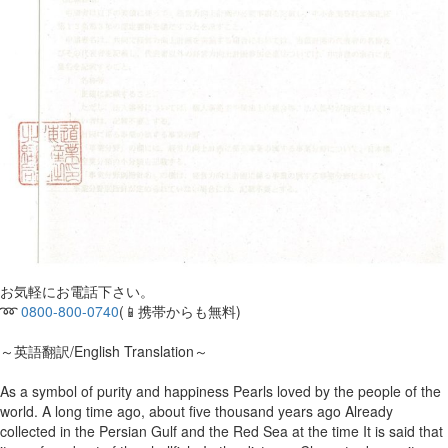
お気軽にお電話下さい。
➿
0800-800-0740
(📱携帯からも無料)
～英語翻訳/English Translation～
As a symbol of purity and happiness Pearls loved by the people of the
world. A long time ago, about five thousand years ago Already
collected in the Persian Gulf and the Red Sea at the time It is said that