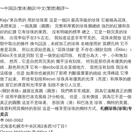
〜中国語(繁体)翻訳/中文(繁體)翻譯〜
Kaju”來自舊的 用於珍珠業 這是一個詞 最高等級的珍珠 它被稱為花珠。
具體來說，一個真圓（圓圈） 完整和厚實的珍珠層纏繞 強烈的紅腫和良
好的紅腫 它有珍珠的東西。 沒有明確的標準 總之，它是一顆完美的珍
珠。 出現率似乎在3％左右。 我知道這是非常罕見的。 花珠未開放 從貝
類中取出的條件 換句話說，未經加工的珍珠 名稱僅用於 當鑽孔時 它不
會是花珠。 所以在原始意義上 “花珠項鍊”是 不存在<關於划痕（Ekbo）>
Ekbo天生就是貝類 它是一個突起或凹痕。 程度分為大，中，小和無划
痕。 然而，它是自然而完美的 幾乎沒有刮痕。 特別是那些具有優異的捲
繞，顏色和光澤 它有一個ecbo並且在某個地方。 當然沒有划痕 我沒有
這樣做，但是 如果你也被抓到了那裡 判斷最重要的繞組·光澤稀疏 它導
致了結束。 即使有划痕和ecvo 珍珠具有優異的光澤（亮度）和厚厚的纏
繞 當它的厚度和光澤穿著 划痕不會引人注意。
<關於表格> 越接近真圓（圓形） 我們將非常感謝。 因為它遠離真正的圈
子 採用半圓形巴洛克風格 評分較低。 但是，沒有價值，因為它不是一個
真正的圓圈 這並不意味著。 形狀滴（滴）和巴洛克 珍珠，獨特的美麗。
珠寶利用其獨特的形狀 這是一種享受珍珠的獨特方式。
札幌珍珠(珍珠)专
卖店
〠 060-0062
北海道札幌市中央区南2条西10丁目1
Oenon Hokkaido Building 1F