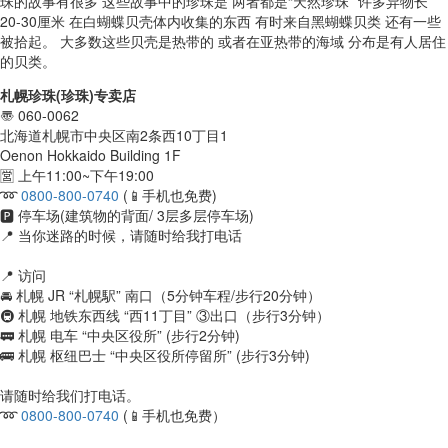
珠的故事有很多 这些故事中的珍珠是 两者都是“天然珍珠” 许多异物长
20-30厘米 在白蝴蝶贝壳体内收集的东西 有时来自黑蝴蝶贝类 还有一些
被拾起。 大多数这些贝壳是热带的 或者在亚热带的海域 分布是有人居住
的贝类。
札幌珍珠(珍珠)专卖店
〠 060-0062
北海道札幌市中央区南2条西10丁目1
Oenon Hokkaido Building 1F
🈺 上午11:00~下午19:00
➿
0800-800-0740
(📱手机也免费)
🅿️ 停车场(建筑物的背面/ 3层多层停车场)
📍 当你迷路的时候，请随时给我打电话
📍 访问
🚘 札幌 JR “札幌駅” 南口（5分钟车程/步行20分钟）
🚇 札幌 地铁东西线 “西11丁目” ③出口（步行3分钟）
🚃 札幌 电车 “中央区役所” (步行2分钟)
🚌 札幌 枢纽巴士 “中央区役所停留所” (步行3分钟)
请随时给我们打电话。
➿
0800-800-0740
(📱手机也免费）