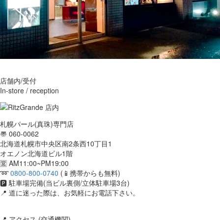
店舗内/受付
In-store / reception
札幌パール(真珠)専門店
〠 060-0062
北海道札幌市中央区南2条西10丁目1
オエノン北海道ビル1階
🈺 AM11:00~PM19:00
➿
0800-800-0740
(📱携帯からも無料)
🅿️ 駐車場完備(当ビル裏側/立体駐車場3台)
📍 道に迷った際は、お気軽にお電話下さい。
📍 アクセス (交通機関)