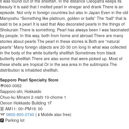
it was found out of the shellfish. In the distance Cleopatra keeps its
beauty It is said that I melted pearl in vinegar and drank There is an
episode. Not only in foreign countries but also in Japan Even in the old
Manyoshu “Something like platinum, golden or balls” The “ball” that is
said to be a pearl It is said that Also decorated pearls in the things of
Shokurain There is something. Pearl has always been I was fascinated
by people. In this way, both from home and abroad There are many
stories about pearls The pearl in these stories is Both are “natural
pearls” Many foreign objects are 20-30 cm long In what was collected
in the body of the white butterfly shellfish Sometimes from black
butterfly shellfish There are also some that were picked up. Most of
these shells are tropical Or in the sea area in the subtropics The
distribution is inhabited shellfish.
Sapporo Pearl Specialty Store
〠060-0062
Sapporo-shi, Hokkaido
Chuo-ku Minami 2-nishi 10-chome 1
Oenon Hokkaido Building 1F
🈺 AM11: 00~PM19: 00
➿
0800-800-0740
(📱Mobile also free)
🅿️ Parking lot