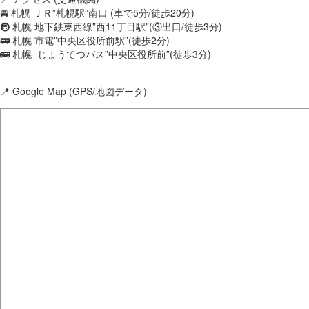
🚘 札幌 ＪＲ”札幌駅”南口 (車で5分/徒歩20分)
🚇 札幌 地下鉄東西線”西11丁目駅”(③出口/徒歩3分)
🚃 札幌 市電”中央区役所前駅”(徒歩2分)
🚌 札幌 じょうてつバス”中央区役所前”(徒歩3分)
📍 Google Map (GPS/地図データ)