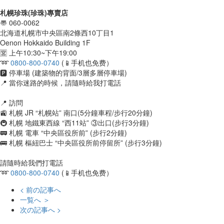
札幌珍珠(珍珠)專賣店
〠 060-0062
北海道札幌市中央區南2條西10丁目1
Oenon Hokkaido Building 1F
🈺 上午10:30~下午19:00
➿
0800-800-0740
(📱手机也免费）
🅿️ 停車場 (建築物的背面/3層多層停車場)
📍 當你迷路的時候，請隨時給我打電話
📍 訪問
🚉 札幌 JR “札幌站” 南口(5分鐘車程/步行20分鐘)
🚇 札幌 地鐵東西線 “西11站” ③出口(步行3分鐘)
🚃 札幌 電車 “中央區役所前” (步行2分鐘)
🚌 札幌 樞紐巴士 “中央區役所前停留所” (步行3分鐘)
請隨時給我們打電話
➿
0800-800-0740
(📱手机也免费）
< 前の記事へ
一覧へ ＞
次の記事へ >