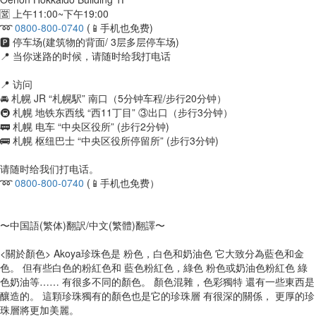
🈺 上午11:00~下午19:00
➿
0800-800-0740
(📱手机也免费)
🅿️ 停车场(建筑物的背面/ 3层多层停车场)
📍 当你迷路的时候，请随时给我打电话
📍 访问
🚘 札幌 JR “札幌駅” 南口（5分钟车程/步行20分钟）
🚇 札幌 地铁东西线 “西11丁目” ③出口（步行3分钟）
🚃 札幌 电车 “中央区役所” (步行2分钟)
🚌 札幌 枢纽巴士 “中央区役所停留所” (步行3分钟)
请随时给我们打电话。
➿
0800-800-0740
(📱手机也免费）
〜中国語(繁体)翻訳/中文(繁體)翻譯〜
<關於顏色> Akoya珍珠色是 粉色，白色和奶油色 它大致分為藍色和金
色。 但有些白色的粉紅色和 藍色粉紅色，綠色 粉色或奶油色粉紅色 綠
色奶油等…… 有很多不同的顏色。 顏色混雜，色彩獨特 還有一些東西是
釀造的。 這顆珍珠獨有的顏色也是它的珍珠層 有很深的關係， 更厚的珍
珠層將更加美麗。