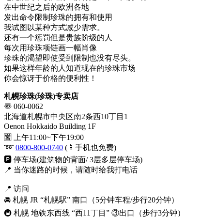
在中世纪之后的欧洲各地
发出命令限制珍珠的拥有和使用
我试图以某种方式减少需求。
还有一个惩罚但是贵族阶级的人
每次用珍珠项链画一幅肖像
珍珠的渴望即使受到限制也没有尽头。
如果这样年龄的人知道现在的珍珠市场
你会惊讶于价格的便利性！
札幌珍珠(珍珠)专卖店
〠 060-0062
北海道札幌市中央区南2条西10丁目1
Oenon Hokkaido Building 1F
🈺 上午11:00~下午19:00
➿
0800-800-0740
(📱手机也免费)
🅿️ 停车场(建筑物的背面/ 3层多层停车场)
📍 当你迷路的时候，请随时给我打电话
📍 访问
🚘 札幌 JR “札幌駅” 南口（5分钟车程/步行20分钟）
🚇 札幌 地铁东西线 “西11丁目” ③出口（步行3分钟）