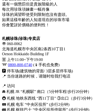
還有一個懲罰但是貴族階級的人
每次用珍珠項鍊畫一幅肖像
珍珠的渴望即使受到限制也沒有盡頭。
如果這樣年齡的人知道現在的珍珠市場
你會驚訝於價格的便利性！
札幌珍珠(珍珠)专卖店
〠 060-0062
北海道札幌市中央区南2条西10丁目1
Oenon Hokkaido Building 1F
🈺 上午11:00~下午19:00
➿
0800-800-0740
(📱手机也免费)
🅿️ 停车场(建筑物的背面/ 3层多层停车场)
📍 当你迷路的时候，请随时给我打电话
📍 访问
🚘 札幌 JR “札幌駅” 南口（5分钟车程/步行20分钟）
🚇 札幌 地铁东西线 “西11丁目” ③出口（步行3分钟）
🚃 札幌 电车 “中央区役所” (步行2分钟)
🚌 札幌 枢纽巴士 “中央区役所停留所” (步行3分钟)