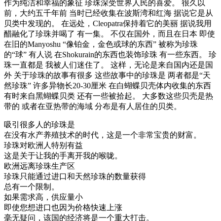
作为纯洁和幸福的象征 珍珠深受世界人民的喜爱。 很久以
前，大约五千年前 当时已经收集在波斯湾和红海 据说它是从
贝类中发现的。 在远处，Cleopatra保持着它的美丽 据说我用
醋融化了珍珠并喝了 有一集。 不仅在国外，而且在日本 即使
在旧的Manyoshu “像铂金，金色或球的东西” 被称为珍珠
的“球” 有人说 在Shokurain的东西也装饰珍珠 有一些东西。 珍
珠一直都是 我被人们迷住了。 这样，无论是来自国内还是国
外 关于珍珠的故事有很多 这些故事中的珍珠是 两者都是“天
然珍珠” 许多异物长20-30厘米 在白蝴蝶贝壳体内收集的东西
有时来自黑蝴蝶贝类 还有一些被拾起。 大多数这些贝壳是热
带的 或者在亚热带的海域 分布是有人居住的贝类。
吸引很多人的珍珠是
在没有水产养殖技术的时代，这是一个非常宝贵的财富。
珍珠对欧洲人特别有益
这是关于让我的手离开我的喉咙。
欧洲远离珍珠生产区
珍珠只能通过进口和天然珍珠的数量获得
总有一个限制。
如果需求高，供应量小
即使您想进口也因为价格快速上涨
毫无疑问，该国的经济将是一个重大打击。