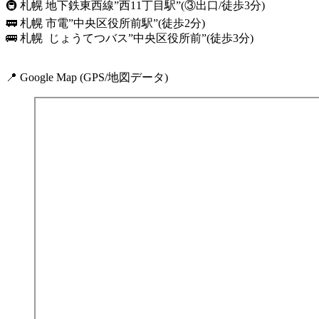
🚇 札幌 地下鉄東西線”西11丁目駅”(③出口/徒歩3分)
🚃 札幌 市電”中央区役所前駅”(徒歩2分)
🚌 札幌 じょうてつバス”中央区役所前”(徒歩3分)
📍 Google Map (GPS/地図データ)