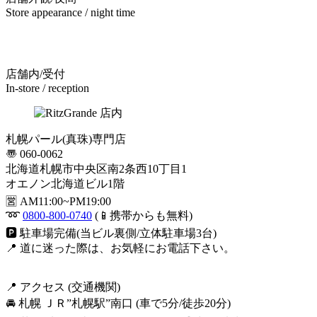
Store appearance / night time
店舗内/受付
In-store / reception
札幌パール(真珠)専門店
〠 060-0062
北海道札幌市中央区南2条西10丁目1
オエノン北海道ビル1階
🈺 AM11:00~PM19:00
➿
0800-800-0740
(📱携帯からも無料)
🅿️ 駐車場完備(当ビル裏側/立体駐車場3台)
📍 道に迷った際は、お気軽にお電話下さい。
📍 アクセス (交通機関)
🚘 札幌 ＪＲ”札幌駅”南口 (車で5分/徒歩20分)