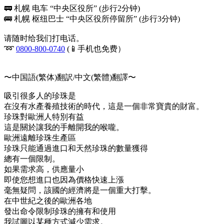
🚃 札幌 电车 “中央区役所” (步行2分钟)
🚌 札幌 枢纽巴士 “中央区役所停留所” (步行3分钟)
请随时给我们打电话。
➿
0800-800-0740
(📱手机也免费）
〜中国語(繁体)翻訳/中文(繁體)翻譯〜
吸引很多人的珍珠是
在沒有水產養殖技術的時代，這是一個非常寶貴的財富。
珍珠對歐洲人特別有益
這是關於讓我的手離開我的喉嚨。
歐洲遠離珍珠生產區
珍珠只能通過進口和天然珍珠的數量獲得
總有一個限制。
如果需求高，供應量小
即使您想進口也因為價格快速上漲
毫無疑問，該國的經濟將是一個重大打擊。
在中世紀之後的歐洲各地
發出命令限制珍珠的擁有和使用
我試圖以某種方式減少需求。