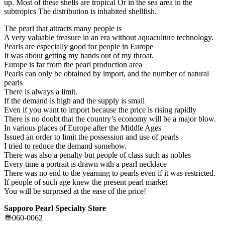
up. Most of these shells are tropical Or in the sea area in the
subtropics The distribution is inhabited shellfish.
The pearl that attracts many people is
A very valuable treasure in an era without aquaculture technology.
Pearls are especially good for people in Europe
It was about getting my hands out of my throat.
Europe is far from the pearl production area
Pearls can only be obtained by import, and the number of natural
pearls
There is always a limit.
If the demand is high and the supply is small
Even if you want to import because the price is rising rapidly
There is no doubt that the country’s economy will be a major blow.
In various places of Europe after the Middle Ages
Issued an order to limit the possession and use of pearls
I tried to reduce the demand somehow.
There was also a penalty but people of class such as nobles
Every time a portrait is drawn with a pearl necklace
There was no end to the yearning to pearls even if it was restricted.
If people of such age knew the present pearl market
You will be surprised at the ease of the price!
Sapporo Pearl Specialty Store
〠060-0062