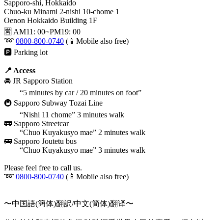
Sapporo-shi, Hokkaido
Chuo-ku Minami 2-nishi 10-chome 1
Oenon Hokkaido Building 1F
🈺 AM11: 00~PM19: 00
➿
0800-800-0740
(📱Mobile also free)
🅿️ Parking lot
📍 Access
🚘 JR Sapporo Station
“5 minutes by car / 20 minutes on foot”
🚇 Sapporo Subway Tozai Line
“Nishi 11 chome” 3 minutes walk
🚃 Sapporo Streetcar
“Chuo Kuyakusyo mae” 2 minutes walk
🚌 Sapporo Joutetu bus
“Chuo Kuyakusyo mae” 3 minutes walk
Please feel free to call us.
➿
0800-800-0740
(📱Mobile also free)
〜中国語(簡体)翻訳/中文(简体)翻译〜