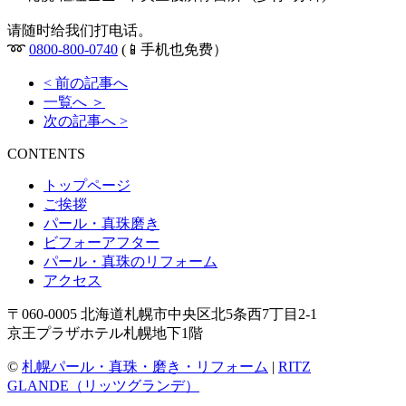
请随时给我们打电话。
➿
0800-800-0740
(📱手机也免费）
< 前の記事へ
一覧へ ＞
次の記事へ >
CONTENTS
トップページ
ご挨拶
パール・真珠磨き
ビフォーアフター
パール・真珠のリフォーム
アクセス
〒060-0005 北海道札幌市中央区北5条西7丁目2-1
京王プラザホテル札幌地下1階
©
札幌パール・真珠・磨き・リフォーム
|
RITZ
GLANDE（リッツグランデ）