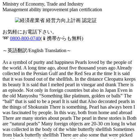
Ministry of Economy, Trade and Industry
Management ability improvement plan certification
お気軽にお電話下さい。
➿
0800-800-0740
(📱携帯からも無料)
～英語翻訳/English Translation～
As a symbol of purity and happiness Pearls loved by the people of
the world. A long time ago, about five thousand years ago Already
collected in the Persian Gulf and the Red Sea at the time It is said
that it was found out of the shellfish. In the distance Cleopatra keeps
its beauty It is said that I melted pearl in vinegar and drank There is
an episode. Not only in foreign countries but also in Japan Even in
the old Manyoshu “Something like platinum, golden or balls” The
“ball” that is said to be a pearl It is said that Also decorated pearls in
the things of Shokurain There is something. Pearl has always been I
was fascinated by people. In this way, both from home and abroad
There are many stories about pearls The pearl in these stories is Both
are “natural pearls” Many foreign objects are 20-30 cm long In what
was collected in the body of the white butterfly shellfish Sometimes
from black butterfly shellfish There are also some that were picked