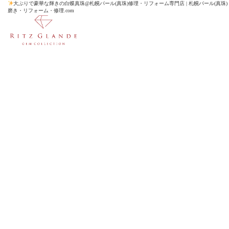
大ぶりで豪華な輝きの白蝶真珠@札幌パール(真珠)修理・リフォーム専門店 | 札幌パール(真珠)
磨き・リフォーム・修理.com