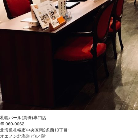
札幌パール(真珠)専門店
〠 060-0062
北海道札幌市中央区南2条西10丁目1
オエノン北海道ビル1階